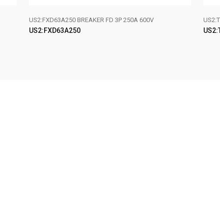
US2:FXD63A250 BREAKER FD 3P 250A 600V
US2:T
US2:FXD63A250
US2:
LEER MÁS
LE