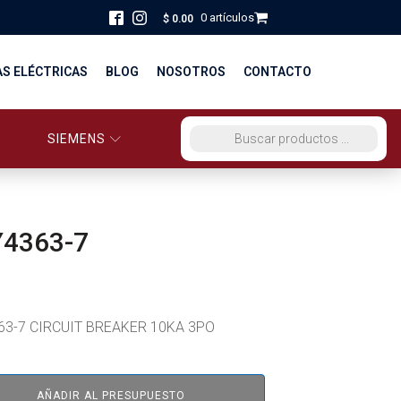
0 artículos
$
0.00
AS ELÉCTRICAS
BLOG
NOSOTROS
CONTACTO
SIEMENS
ORCIO EG PERÚ
BÚSQUEDA DE PRODUCTOS
STRIBUCIÓN Y FUERZA
BRICACION
Y4363-7
S
63-7 CIRCUIT BREAKER 10KA 3PO
AÑADIR AL PRESUPUESTO