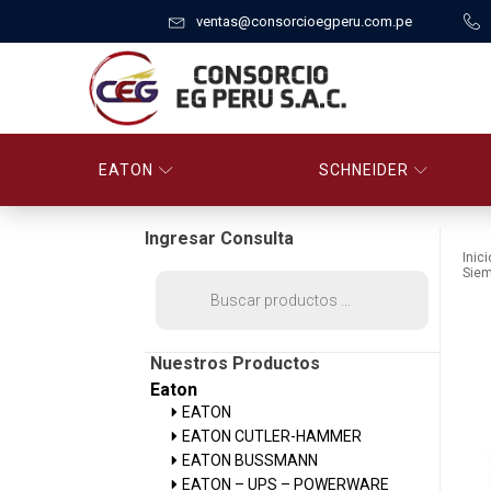
ventas@consorcioegperu.com.pe
EATON
SCHNEIDER
Ingresar Consulta
Inici
Sie
Búsqueda
de
productos
Nuestros Productos
Eaton
EATON
EATON CUTLER-HAMMER
EATON BUSSMANN
EATON – UPS – POWERWARE