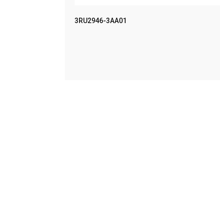
MPACT UN
3RU2946-3AA01
LEER MÁS