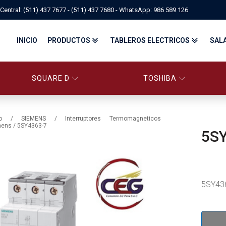
Central: (511) 437 7677 - (511) 437 7680 - WhatsApp: 986 589 126
INICIO
PRODUCTOS
TABLEROS ELECTRICOS
SAL
SQUARE D
TOSHIBA
PANELBOARD SQUARE D – CONS
PANELBOARD, TABLEROS ELÉCTRICOS DI
TABLEROS ELECTRICOS - FA
o
/
SIEMENS
/
Interruptores Termomagneticos
mens
/ 5SY4363-7
5S
FITTINGS, APPARATUS, PLUGS & RECEPTACLES CROUSE-HIND
CENTRO DE CONTROL DE MOTORES MCC
EATON BY TRIPP-LITE
UPS
TRANSFORMADORES
MANDO, SEÑALIZACIÓN Y CONTROL
VARIADOR DE VELOCIDAD
ARRANCADORES ELECTRÓNICOS
CONTACTORES Y ARRANCADORES IEC
5SY43
CONTACTORES Y ARRANCADORES NEMA
INTERRUPTORES TERMOMAGNÉTICOS