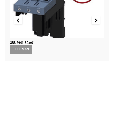
3RU2946-3AA01
US2:F
US2:
LEER MÁS
LEE