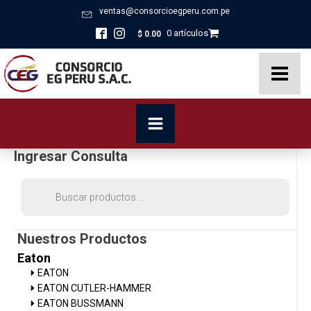
ventas@consorcioegperu.com.pe
0 artículos
$
0.00
Ingresar Consulta
Búsqueda
de
productos
Nuestros Productos
Eaton
EATON
EATON CUTLER-HAMMER
EATON BUSSMANN