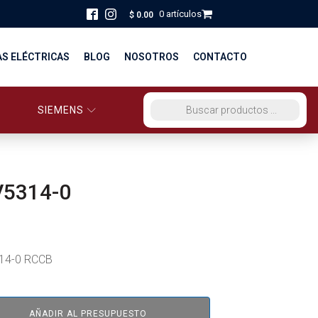
0 artículos
$
0.00
AS ELÉCTRICAS
BLOG
NOSOTROS
CONTACTO
SIEMENS
ORCIO EG PERÚ
BÚSQUEDA DE PRODUCTOS
STRIBUCIÓN Y FUERZA
BRICACION
V5314-0
S
14-0 RCCB
AÑADIR AL PRESUPUESTO