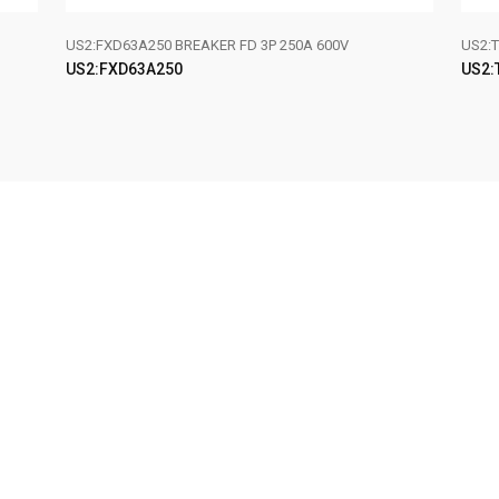
US2:FXD63A250 BREAKER FD 3P 250A 600V
US2:T
US2:FXD63A250
US2:
LEER MÁS
LE