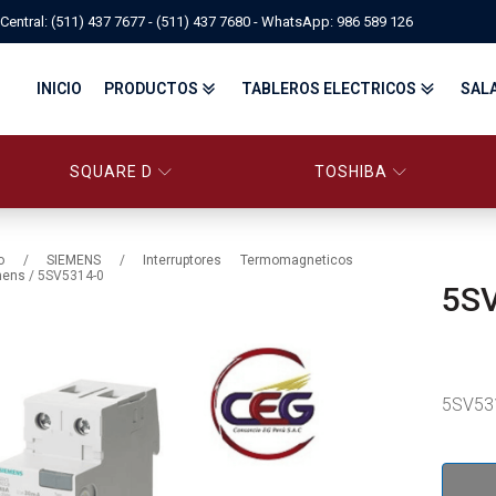
Central: (511) 437 7677 - (511) 437 7680 - WhatsApp: 986 589 126
INICIO
PRODUCTOS
TABLEROS ELECTRICOS
SAL
SQUARE D
TOSHIBA
PANELBOARD SQUARE D – CONS
PANELBOARD, TABLEROS ELÉCTRICOS DI
TABLEROS ELECTRICOS - FA
o
/
SIEMENS
/
Interruptores Termomagneticos
mens
/ 5SV5314-0
5S
FITTINGS, APPARATUS, PLUGS & RECEPTACLES CROUSE-HIND
CENTRO DE CONTROL DE MOTORES MCC
EATON BY TRIPP-LITE
UPS
TRANSFORMADORES
MANDO, SEÑALIZACIÓN Y CONTROL
VARIADOR DE VELOCIDAD
ARRANCADORES ELECTRÓNICOS
CONTACTORES Y ARRANCADORES IEC
5SV53
CONTACTORES Y ARRANCADORES NEMA
INTERRUPTORES TERMOMAGNÉTICOS