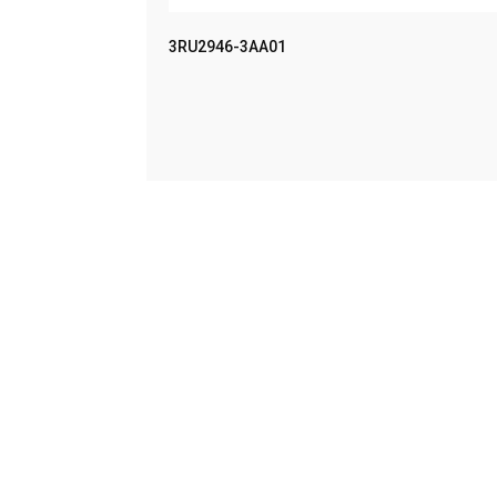
MPACT UN
3RU2946-3AA01
LEER MÁS