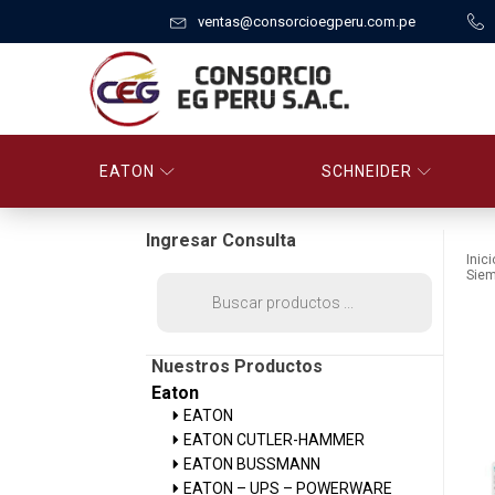
ventas@consorcioegperu.com.pe
EATON
SCHNEIDER
Ingresar Consulta
Inici
Sie
Búsqueda
de
productos
Nuestros Productos
Eaton
EATON
EATON CUTLER-HAMMER
EATON BUSSMANN
EATON – UPS – POWERWARE