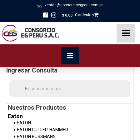
ventas@consorcioegperu.com.pe
0 artículos
$
0.00
Ingresar Consulta
Búsqueda
de
productos
Nuestros Productos
Eaton
EATON
EATON CUTLER-HAMMER
EATON BUSSMANN