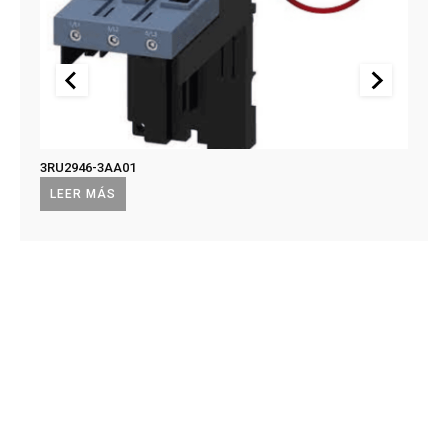
3RU2946-3AA01
US2:F
US2:
LEER MÁS
LEE