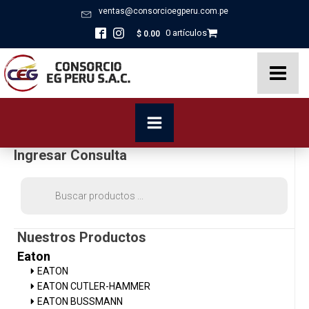
ventas@consorcioegperu.com.pe
0 artículos
$
0.00
Ingresar Consulta
Búsqueda
de
productos
Nuestros Productos
Eaton
EATON
EATON CUTLER-HAMMER
EATON BUSSMANN