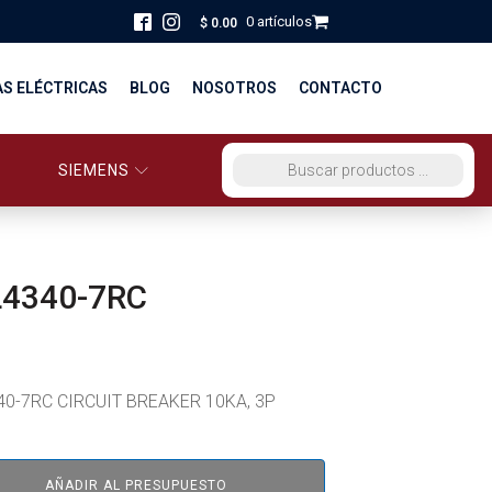
0 artículos
$
0.00
AS ELÉCTRICAS
BLOG
NOSOTROS
CONTACTO
SIEMENS
ORCIO EG PERÚ
BÚSQUEDA DE PRODUCTOS
STRIBUCIÓN Y FUERZA
BRICACION
L4340-7RC
S
40-7RC CIRCUIT BREAKER 10KA, 3P
AÑADIR AL PRESUPUESTO