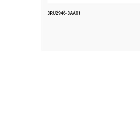
MPACT UN
3RU2946-3AA01
LEER MÁS