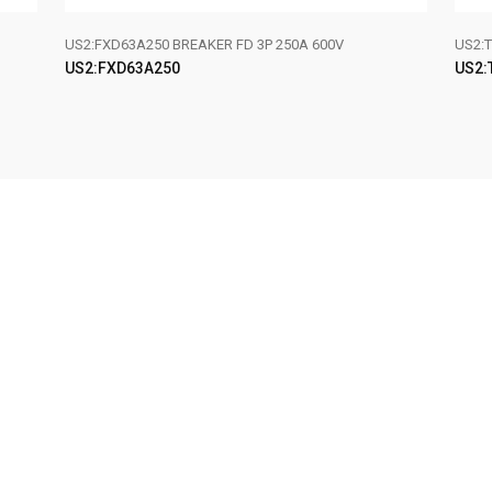
US2:FXD63A250 BREAKER FD 3P 250A 600V
US2:T
US2:FXD63A250
US2:
LEER MÁS
LE