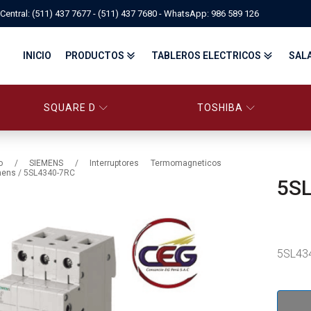
Central: (511) 437 7677 - (511) 437 7680 - WhatsApp: 986 589 126
INICIO
PRODUCTOS
TABLEROS ELECTRICOS
SAL
SQUARE D
TOSHIBA
PANELBOARD SQUARE D – CONS
PANELBOARD, TABLEROS ELÉCTRICOS DI
TABLEROS ELECTRICOS - FA
o
/
SIEMENS
/
Interruptores Termomagneticos
mens
/ 5SL4340-7RC
5S
FITTINGS, APPARATUS, PLUGS & RECEPTACLES CROUSE-HIND
CENTRO DE CONTROL DE MOTORES MCC
EATON BY TRIPP-LITE
UPS
TRANSFORMADORES
MANDO, SEÑALIZACIÓN Y CONTROL
VARIADOR DE VELOCIDAD
ARRANCADORES ELECTRÓNICOS
CONTACTORES Y ARRANCADORES IEC
5SL43
CONTACTORES Y ARRANCADORES NEMA
INTERRUPTORES TERMOMAGNÉTICOS