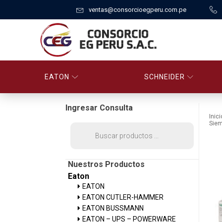
ventas@consorcioegperu.com.pe
EATON
SCHNEIDER
Ingresar Consulta
Inici
Sie
Búsqueda
de
productos
Nuestros Productos
Eaton
EATON
EATON CUTLER-HAMMER
EATON BUSSMANN
EATON – UPS – POWERWARE