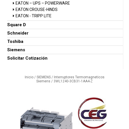
EATON – UPS – POWERWARE
EATON CROUSE-HINDS
EATON - TRIPP LITE
Square D
Schneider
Toshiba
Siemens
Solicitar Cotización
Inicio
/
SIEMENS
/
Interruptores Termomagneticos
Siemens
/ 3WL1240-3CB31-1AA4-Z