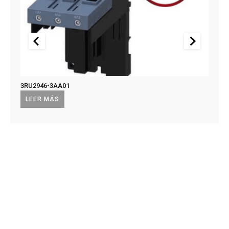
3RU2946-3AA01
US2:F
US2:
LEER MÁS
LEE