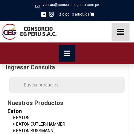
ventas@consorcioegperu.com.pe
0 artículos
$
0.00
Ingresar Consulta
Búsqueda
de
productos
Nuestros Productos
Eaton
EATON
EATON CUTLER-HAMMER
EATON BUSSMANN