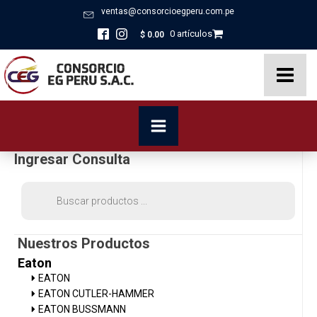
ventas@consorcioegperu.com.pe
0 artículos
$
0.00
Ingresar Consulta
Búsqueda
de
productos
Nuestros Productos
Eaton
EATON
EATON CUTLER-HAMMER
EATON BUSSMANN