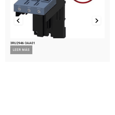
3RU2946-3AA01
US2:F
US2:
LEER MÁS
LEE