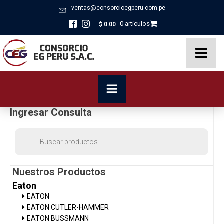
ventas@consorcioegperu.com.pe
0 artículos
$
0.00
Ingresar Consulta
Búsqueda
de
productos
Nuestros Productos
Eaton
EATON
EATON CUTLER-HAMMER
EATON BUSSMANN