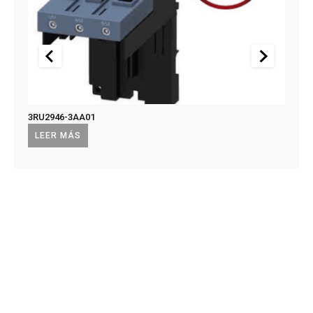
3RU2946-3AA01
US2:F
US2:
LEER MÁS
LEE