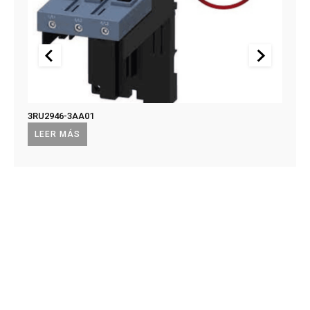
3RU2946-3AA01
US2:F
US2:
LEER MÁS
LEE