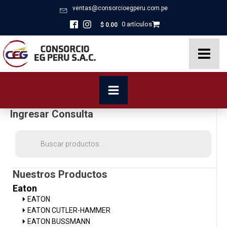
ventas@consorcioegperu.com.pe
0 artículos
$
0.00
Ingresar Consulta
Búsqueda
de
productos
Nuestros Productos
Eaton
EATON
EATON CUTLER-HAMMER
EATON BUSSMANN