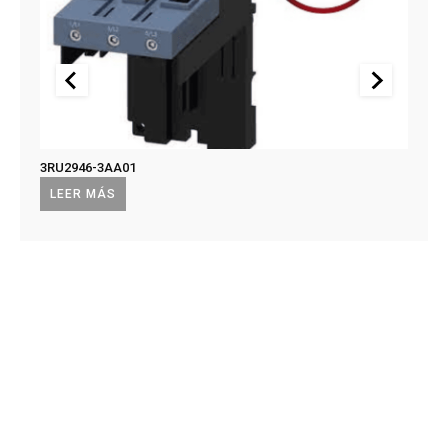
3RU2946-3AA01
US2:T
US2:
LEER MÁS
LEE