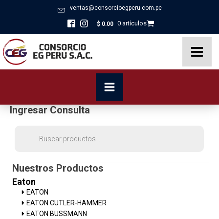
ventas@consorcioegperu.com.pe
0 artículos
$
0.00
Ingresar Consulta
Búsqueda
de
productos
Nuestros Productos
Eaton
EATON
EATON CUTLER-HAMMER
EATON BUSSMANN