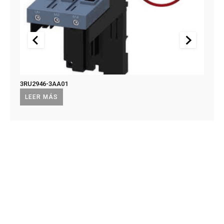
3RU2946-3AA01
US2:F
US2:
LEER MÁS
LEE