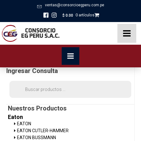
ventas@consorcioegperu.com.pe
0 artículos
$
0.00
Ingresar Consulta
Búsqueda
de
productos
Nuestros Productos
Eaton
EATON
EATON CUTLER-HAMMER
EATON BUSSMANN