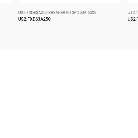
US2:FXD63A250 BREAKER FD 3P 250A 600V
US2:T
US2:FXD63A250
US2:
LEER MÁS
LE