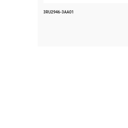
MPACT UN
3RU2946-3AA01
LEER MÁS