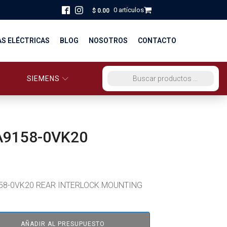
0 artículos
$
0.00
AS ELÉCTRICAS
BLOG
NOSOTROS
CONTACTO
SIEMENS
ORCIO EG PERÚ
BÚSQUEDA DE PRODUCTOS
STRIBUCIÓN Y FUERZA
BRICACION
A9158-0VK20
S
58-0VK20 REAR INTERLOCK MOUNTING
AÑADIR AL PRESUPUESTO