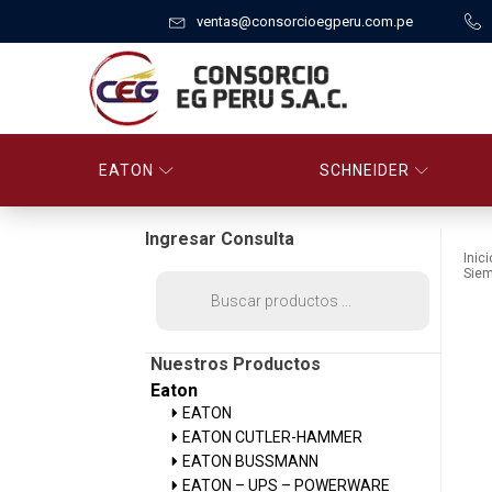
ventas@consorcioegperu.com.pe
EATON
SCHNEIDER
Ingresar Consulta
Inici
Sie
Búsqueda
de
productos
Nuestros Productos
Eaton
EATON
EATON CUTLER-HAMMER
EATON BUSSMANN
EATON – UPS – POWERWARE