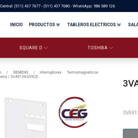
Central: (511) 437 7677 - (511) 437 7680 - WhatsApp: 986 589 126
INICIO
PRODUCTOS
TABLEROS ELECTRICOS
SAL
SQUARE D
TOSHIBA
PANELBOARD SQUARE D – CONS
PANELBOARD, TABLEROS ELÉCTRICOS DI
TABLEROS ELECTRICOS - FA
o
/
SIEMENS
/
Interruptores Termomagneticos
mens
/ 3VA9158-0VK20
3V
FITTINGS, APPARATUS, PLUGS & RECEPTACLES CROUSE-HIND
CENTRO DE CONTROL DE MOTORES MCC
EATON BY TRIPP-LITE
UPS
TRANSFORMADORES
MANDO, SEÑALIZACIÓN Y CONTROL
VARIADOR DE VELOCIDAD
ARRANCADORES ELECTRÓNICOS
CONTACTORES Y ARRANCADORES IEC
3VA91
CONTACTORES Y ARRANCADORES NEMA
INTERRUPTORES TERMOMAGNÉTICOS