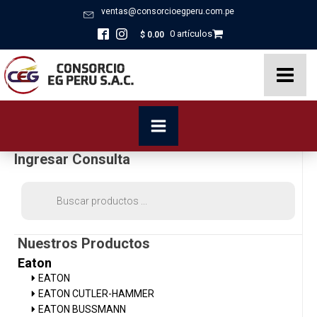
ventas@consorcioegperu.com.pe
0 artículos
$
0.00
Ingresar Consulta
Búsqueda
de
productos
Nuestros Productos
Eaton
EATON
EATON CUTLER-HAMMER
EATON BUSSMANN