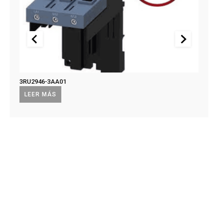
3RU2946-3AA01
US2:F
US2:
LEER MÁS
LEE