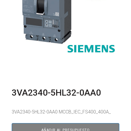
3VA2340-5HL32-0AA0
3VA2340-5HL32-0AA0 MCCB_IEC_FS400_400A_
AÑADIR AL PRESUPUESTO