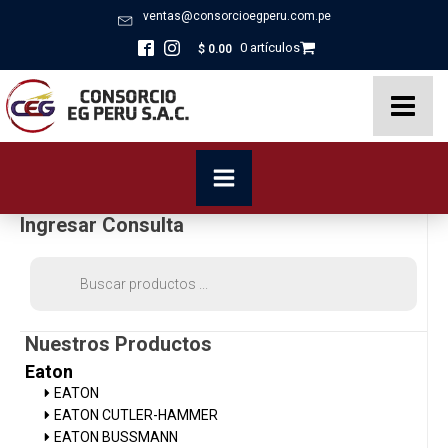
ventas@consorcioegperu.com.pe
0 artículos
$
0.00
Ingresar Consulta
Búsqueda
de
productos
Nuestros Productos
Eaton
EATON
EATON CUTLER-HAMMER
EATON BUSSMANN