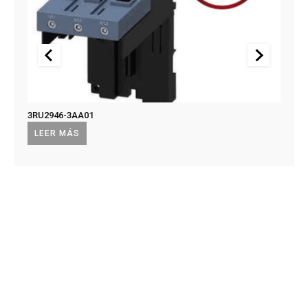
3RU2946-3AA01
US2:F
US2:
LEER MÁS
LEE