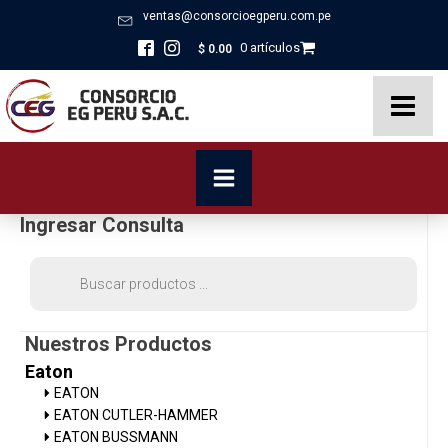
ventas@consorcioegperu.com.pe
0 artículos
$
0.00
Ingresar Consulta
Búsqueda
de
productos
Nuestros Productos
Eaton
EATON
EATON CUTLER-HAMMER
EATON BUSSMANN