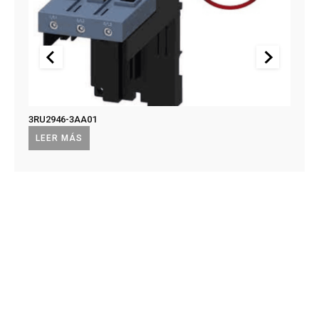
3RU2946-3AA01
US2:F
US2:
LEER MÁS
LEE