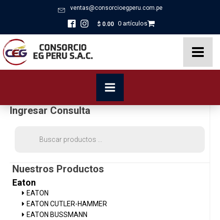
ventas@consorcioegperu.com.pe
0 artículos
$
0.00
Ingresar Consulta
Búsqueda
de
productos
Nuestros Productos
Eaton
EATON
EATON CUTLER-HAMMER
EATON BUSSMANN