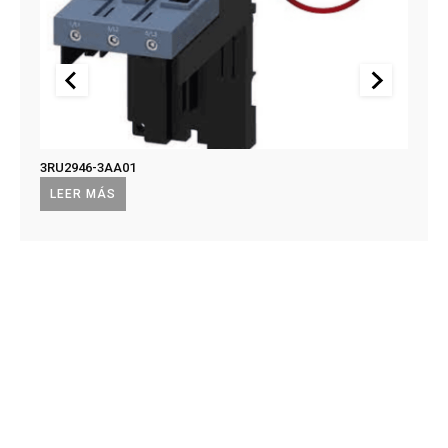
3RU2946-3AA01
US2:F
US2:
LEER MÁS
LEE