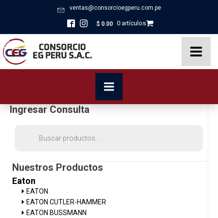
ventas@consorcioegperu.com.pe
0 artículos
$
0.00
Ingresar Consulta
Búsqueda
de
productos
Nuestros Productos
Eaton
EATON
EATON CUTLER-HAMMER
EATON BUSSMANN