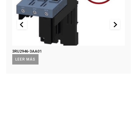
3RU2946-3AA01
US2:F
US2:
LEER MÁS
LEE