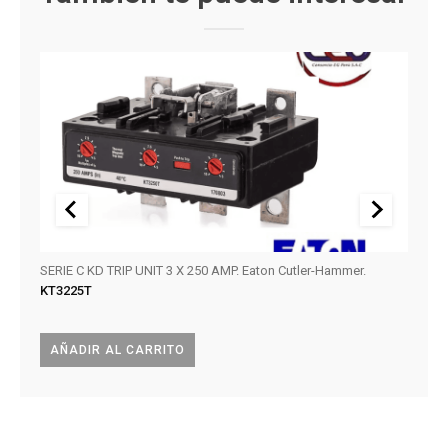
SERIE C KD TRIP UNIT 3 X 250 AMP. Eaton Cutler-Hammer.
Circu
KT3225T
KAIC.
BAB2
AÑADIR AL CARRITO
LEE