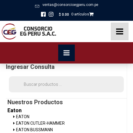
ventas@consorcioegperu.com.pe
0 artículos
$
0.00
Ingresar Consulta
Búsqueda
de
productos
Nuestros Productos
Eaton
EATON
EATON CUTLER-HAMMER
EATON BUSSMANN