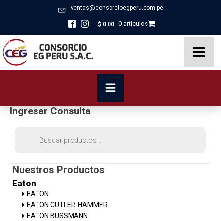
ventas@consorcioegperu.com.pe
0 artículos
$
0.00
Ingresar Consulta
Búsqueda
de
productos
Nuestros Productos
Eaton
EATON
EATON CUTLER-HAMMER
EATON BUSSMANN