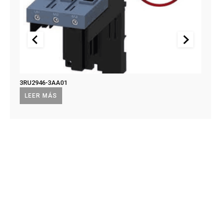
3RU2946-3AA01
US2:F
US2:
LEER MÁS
LEE