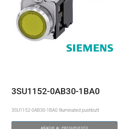
3SU1152-0AB30-1BA0
3SU1152-0AB30-1BA0 Illuminated pushbutt
AÑADIR AL PRESUPUESTO