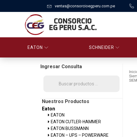
ventas@consorcioegperu.com.pe
EATON
SCHNEIDER
Ingresar Consulta
Inici
Sie
Búsqueda
SIE
de
productos
Nuestros Productos
Eaton
EATON
EATON CUTLER-HAMMER
EATON BUSSMANN
EATON – UPS – POWERWARE