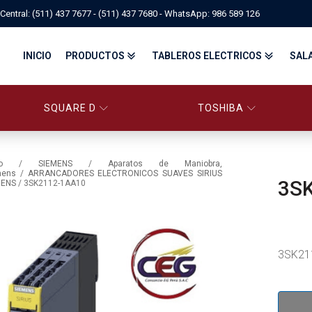
Central: (511) 437 7677 - (511) 437 7680 - WhatsApp: 986 589 126
INICIO
PRODUCTOS
TABLEROS ELECTRICOS
SAL
SQUARE D
TOSHIBA
PANELBOARD SQUARE D – CONS
PANELBOARD, TABLEROS ELÉCTRICOS DI
TABLEROS ELECTRICOS - FA
o
/
SIEMENS
/
Aparatos de Maniobra,
mens
/
ARRANCADORES ELECTRONICOS SUAVES SIRIUS
3S
MENS
/ 3SK2112-1AA10
FITTINGS, APPARATUS, PLUGS & RECEPTACLES CROUSE-HIND
CENTRO DE CONTROL DE MOTORES MCC
EATON BY TRIPP-LITE
UPS
TRANSFORMADORES
MANDO, SEÑALIZACIÓN Y CONTROL
VARIADOR DE VELOCIDAD
ARRANCADORES ELECTRÓNICOS
CONTACTORES Y ARRANCADORES IEC
3SK21
CONTACTORES Y ARRANCADORES NEMA
INTERRUPTORES TERMOMAGNÉTICOS