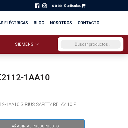
0 artículos
$
0.00
AS ELÉCTRICAS
BLOG
NOSOTROS
CONTACTO
SIEMENS
ORCIO EG PERÚ
BÚSQUEDA DE PRODUCTOS
STRIBUCIÓN Y FUERZA
BRICACION
K2112-1AA10
S
12-1AA10 SIRIUS SAFETY RELAY 10 F
AÑADIR AL PRESUPUESTO