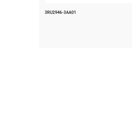
MPACT UN
3RU2946-3AA01
LEER MÁS