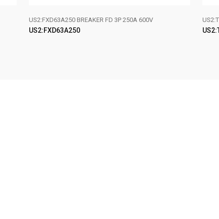
US2:FXD63A250 BREAKER FD 3P 250A 600V
US2:T
US2:FXD63A250
US2:
LEER MÁS
LE