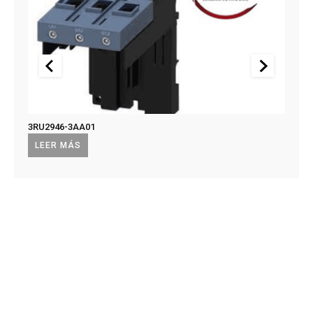
3RU2946-3AA01
US2:F
US2:
LEER MÁS
LEE