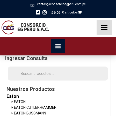
ventas@consorcioegperu.com.pe
0 artículos
$
0.00
Ingresar Consulta
Búsqueda
de
productos
Nuestros Productos
Eaton
EATON
EATON CUTLER-HAMMER
EATON BUSSMANN