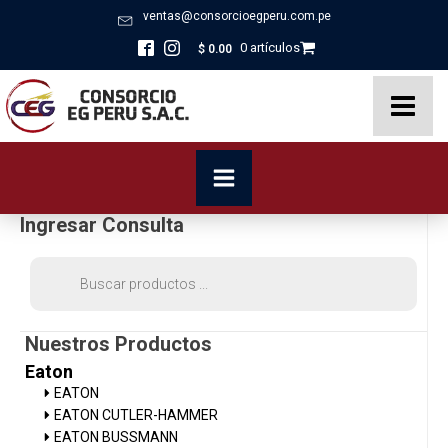
ventas@consorcioegperu.com.pe
0 artículos
$
0.00
Ingresar Consulta
Búsqueda
de
productos
Nuestros Productos
Eaton
EATON
EATON CUTLER-HAMMER
EATON BUSSMANN