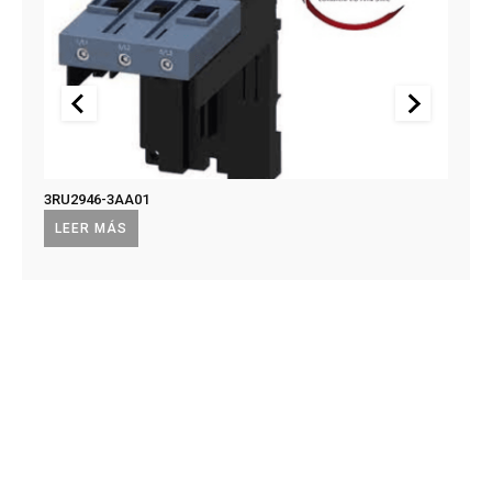
3RU2946-3AA01
US2:F
US2:
LEER MÁS
LEE