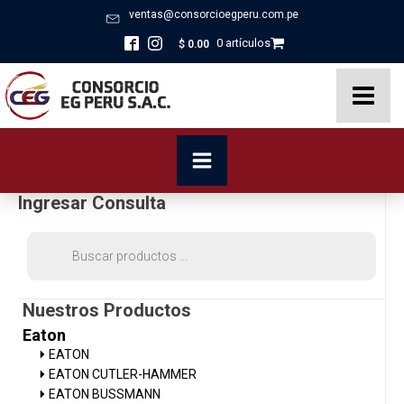
ventas@consorcioegperu.com.pe
0 artículos
$
0.00
Ingresar Consulta
Búsqueda
de
productos
Nuestros Productos
Eaton
EATON
EATON CUTLER-HAMMER
EATON BUSSMANN