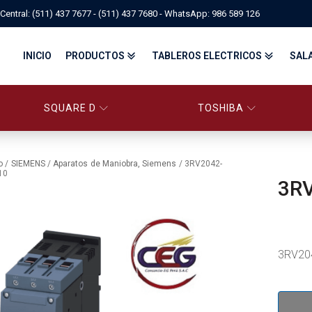
Central: (511) 437 7677 - (511) 437 7680 - WhatsApp: 986 589 126
INICIO
PRODUCTOS
TABLEROS ELECTRICOS
SAL
SQUARE D
TOSHIBA
PANELBOARD SQUARE D – CONS
PANELBOARD, TABLEROS ELÉCTRICOS DI
TABLEROS ELECTRICOS - FA
o
/
SIEMENS
/
Aparatos de Maniobra, Siemens
/ 3RV2042-
10
3R
FITTINGS, APPARATUS, PLUGS & RECEPTACLES CROUSE-HIND
CENTRO DE CONTROL DE MOTORES MCC
EATON BY TRIPP-LITE
UPS
TRANSFORMADORES
MANDO, SEÑALIZACIÓN Y CONTROL
VARIADOR DE VELOCIDAD
ARRANCADORES ELECTRÓNICOS
CONTACTORES Y ARRANCADORES IEC
3RV204
CONTACTORES Y ARRANCADORES NEMA
INTERRUPTORES TERMOMAGNÉTICOS