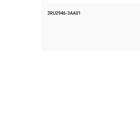
MPACT UN
3RU2946-3AA01
LEER MÁS