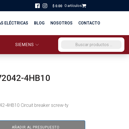
0 artículos
$
0.00
AS ELÉCTRICAS
BLOG
NOSOTROS
CONTACTO
SIEMENS
ORCIO EG PERÚ
BÚSQUEDA DE PRODUCTOS
STRIBUCIÓN Y FUERZA
BRICACION
V2042-4HB10
S
2-4HB10 Circuit breaker screw-ty
AÑADIR AL PRESUPUESTO