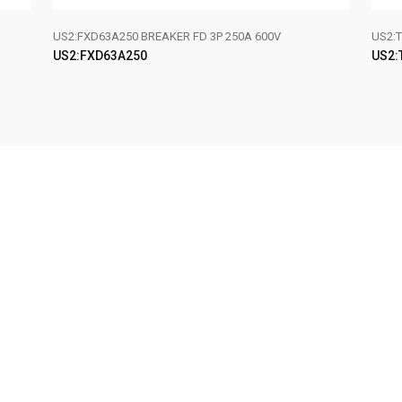
US2:FXD63A250 BREAKER FD 3P 250A 600V
US2:T
US2:FXD63A250
US2:
LEER MÁS
LE