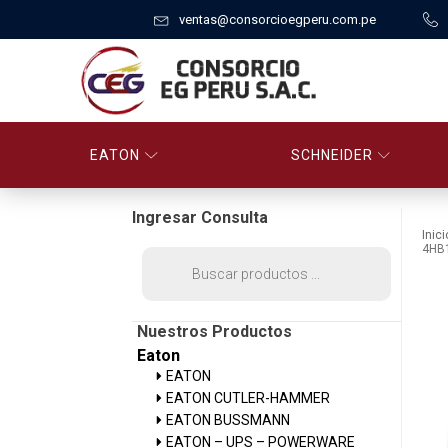
ventas@consorcioegperu.com.pe
EATON
SCHNEIDER
Ingresar Consulta
Inici
4HB
Búsqueda
de
productos
Nuestros Productos
Eaton
EATON
EATON CUTLER-HAMMER
EATON BUSSMANN
EATON – UPS – POWERWARE