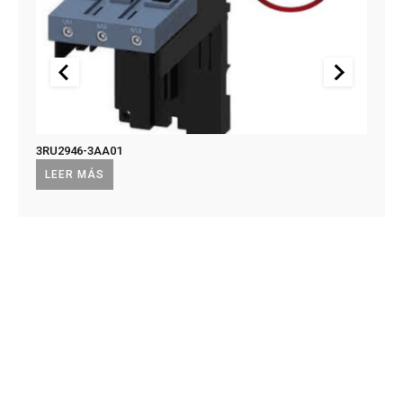
3RU2946-3AA01
US2:F
US2:
LEER MÁS
LEE