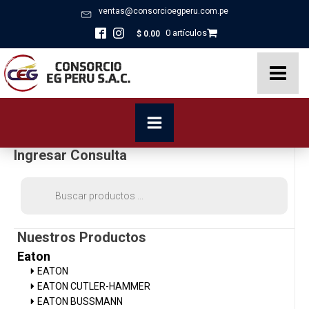
ventas@consorcioegperu.com.pe
0 artículos
$
0.00
Ingresar Consulta
Búsqueda
de
productos
Nuestros Productos
Eaton
EATON
EATON CUTLER-HAMMER
EATON BUSSMANN