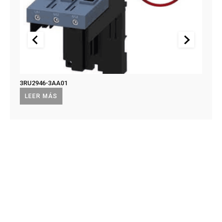
3RU2946-3AA01
US2:F
US2:
LEER MÁS
LEE