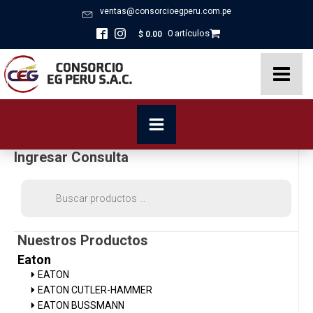
ventas@consorcioegperu.com.pe
0 artículos
$
0.00
Ingresar Consulta
Búsqueda
de
productos
Nuestros Productos
Eaton
EATON
EATON CUTLER-HAMMER
EATON BUSSMANN