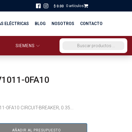
0 artículos
$
0.00
AS ELÉCTRICAS
BLOG
NOSOTROS
CONTACTO
SIEMENS
ORCIO EG PERÚ
BÚSQUEDA DE PRODUCTOS
STRIBUCIÓN Y FUERZA
BRICACION
V1011-0FA10
S
1-0FA10 CIRCUIT-BREAKER, 0.35...
AÑADIR AL PRESUPUESTO