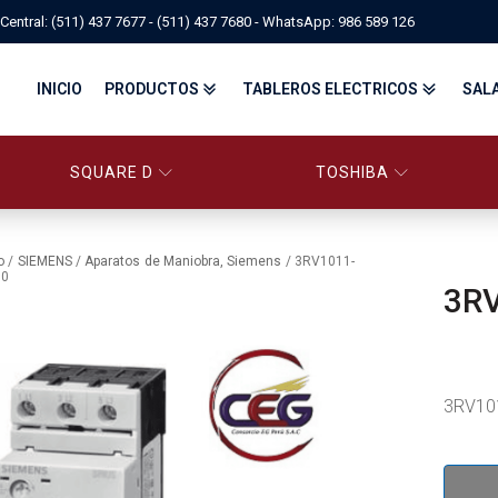
Central: (511) 437 7677 - (511) 437 7680 - WhatsApp: 986 589 126
INICIO
PRODUCTOS
TABLEROS ELECTRICOS
SAL
SQUARE D
TOSHIBA
PANELBOARD SQUARE D – CONS
PANELBOARD, TABLEROS ELÉCTRICOS DI
TABLEROS ELECTRICOS - FA
o
/
SIEMENS
/
Aparatos de Maniobra, Siemens
/ 3RV1011-
10
3R
FITTINGS, APPARATUS, PLUGS & RECEPTACLES CROUSE-HIND
CENTRO DE CONTROL DE MOTORES MCC
EATON BY TRIPP-LITE
UPS
TRANSFORMADORES
MANDO, SEÑALIZACIÓN Y CONTROL
VARIADOR DE VELOCIDAD
ARRANCADORES ELECTRÓNICOS
CONTACTORES Y ARRANCADORES IEC
3RV101
CONTACTORES Y ARRANCADORES NEMA
INTERRUPTORES TERMOMAGNÉTICOS