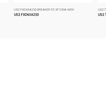
US2:FXD63A250 BREAKER FD 3P 250A 600V
US2:T
US2:FXD63A250
US2:
LEER MÁS
LE