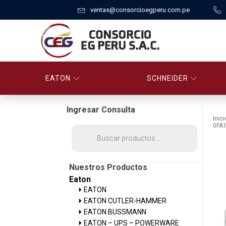
ventas@consorcioegperu.com.pe
EATON
SCHNEIDER
Ingresar Consulta
Inici
0FA
Búsqueda
de
productos
Nuestros Productos
Eaton
EATON
EATON CUTLER-HAMMER
EATON BUSSMANN
EATON – UPS – POWERWARE