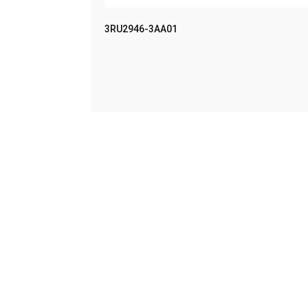
MPACT UN
3RU2946-3AA01
LEER MÁS