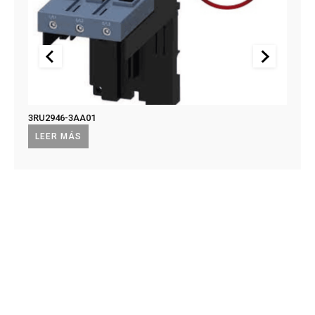
3RU2946-3AA01
US2:F
US2:
LEER MÁS
LEE