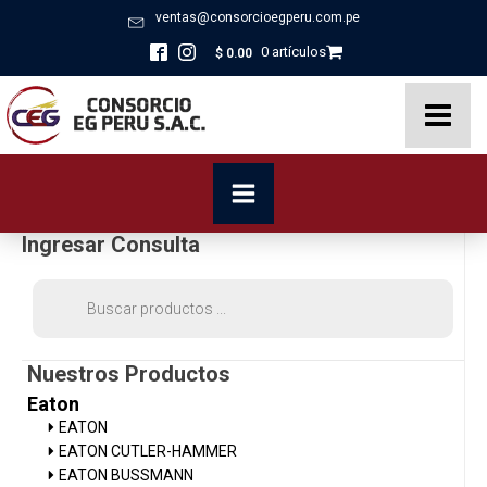
ventas@consorcioegperu.com.pe
0 artículos
$
0.00
Ingresar Consulta
Búsqueda
de
productos
Nuestros Productos
Eaton
EATON
EATON CUTLER-HAMMER
EATON BUSSMANN