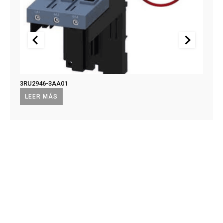
3RU2946-3AA01
US2:F
US2:
LEER MÁS
LEE