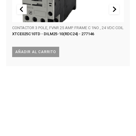
CONTACTOR 3 POLE, FVNR 25 AMP. FRAME C 1NO , 24 VDC COIL
SERIE
XTCE025C10TD - DILM25-10(RDC24) - 277146
KT32
AÑADIR AL CARRITO
AÑA