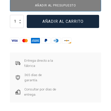
AÑADIR AL PRESUPUESTO
10250T397LGD2A-
AÑADIR AL CARRITO
53
cantidad
Entrega directo a la
fábrica
365 días de
garantía.
Consultar por días de
entrega.