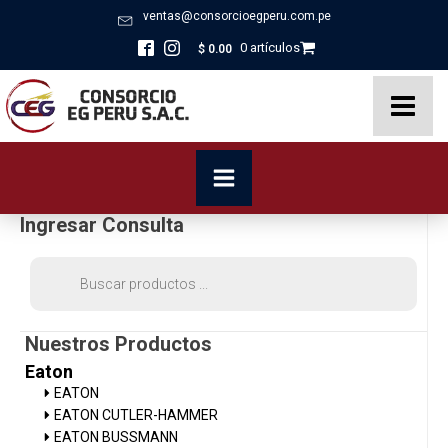
ventas@consorcioegperu.com.pe
0 artículos
$
0.00
Ingresar Consulta
Búsqueda
de
productos
Nuestros Productos
Eaton
EATON
EATON CUTLER-HAMMER
EATON BUSSMANN