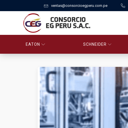
ventas@consorcioegperu.com.pe
EATON
SCHNEIDER