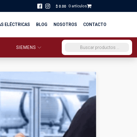
0 artículos
$
0.00
AS ELÉCTRICAS
BLOG
NOSOTROS
CONTACTO
SIEMENS
ORCIO EG PERÚ
BÚSQUEDA DE PRODUCTOS
STRIBUCIÓN Y FUERZA
BRICACION
S