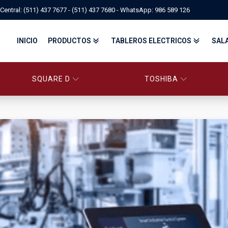
Central: (511) 437 7677 - (511) 437 7680 - WhatsApp: 986 589 126
INICIO
PRODUCTOS
TABLEROS ELECTRICOS
SAL
SQUARE D
TOSHIBA
PANELBOARD SQUARE D – CONS
PANELBOARD, TABLEROS ELÉCTRICOS DI
TABLEROS ELECTRICOS - FA
FITTINGS, APPARATUS, PLUGS & RECEPTACLES CROUSE-HIND
CENTRO DE CONTROL DE MOTORES MCC
EATON BY TRIPP-LITE
UPS
TRANSFORMADORES
MANDO, SEÑALIZACIÓN Y CONTROL
VARIADOR DE VELOCIDAD
ARRANCADORES ELECTRÓNICOS
CONTACTORES Y ARRANCADORES IEC
CONTACTORES Y ARRANCADORES NEMA
INTERRUPTORES TERMOMAGNÉTICOS